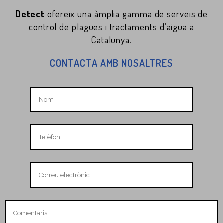
Detect
ofereix una àmplia gamma de serveis de
control de plagues i tractaments d’aigua a
Catalunya.
CONTACTA AMB NOSALTRES