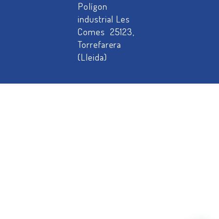
Polígon
industrial Les
Comes 25123,
Torrefarera
(Lleida)